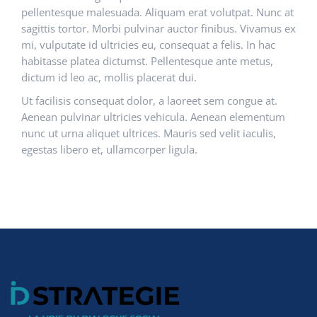
pellentesque malesuada. Aliquam erat volutpat. Nunc at
sagittis tortor. Morbi pulvinar auctor finibus. Vivamus ex
mi, vulputate id ultricies eu, consequat a felis. In hac
habitasse platea dictumst. Pellentesque ante metus,
dictum id leo ac, mollis placerat dui.
Ut facilisis consequat dolor, a laoreet sem congue at.
Aenean pulvinar ultricies vehicula. Aenean elementum
nunc ut urna aliquet ultrices. Mauris sed velit iaculis,
egestas libero et, ullamcorper ligula.